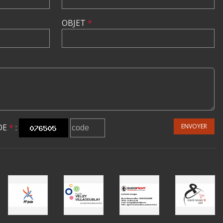
OBJET
*
DE
*
:
ENVOYER