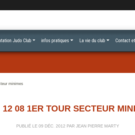
tation Judo Club
infos pratiques
La vie du club
Contact et
cteur minimes
2 12 08 1ER TOUR SECTEUR MIN
PUBLIÉ LE
09 DÉC. 2012
PAR JEAN PIERRE MARTY