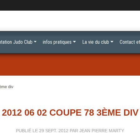
tation Judo Club
infos pratiques
La vie du club
Contact et
ème div
2012 06 02 COUPE 78 3ÈME DIV
PUBLIÉ LE
29 SEPT. 2012
PAR JEAN PIERRE MARTY