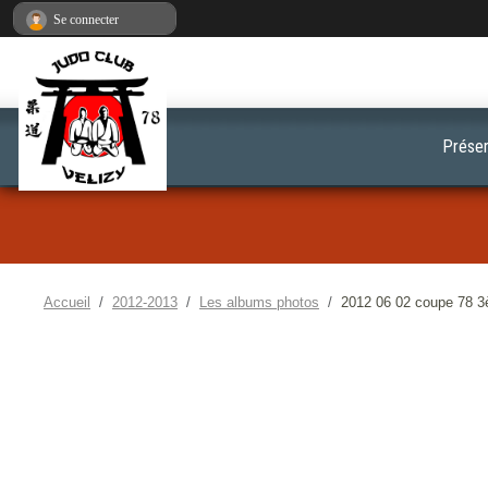
Panneau de gestion des cookies
Se connecter
Présen
Accueil
2012-2013
Les albums photos
2012 06 02 coupe 78 3