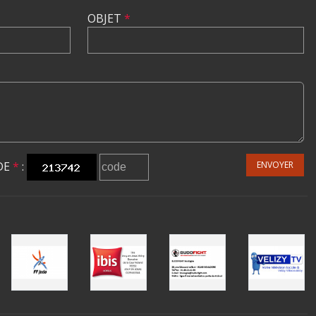
OBJET
*
DE
*
:
ENVOYER