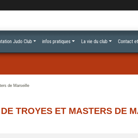
tation Judo Club
infos pratiques
La vie du club
Contact et
ers de Marseille
 DE TROYES ET MASTERS DE M