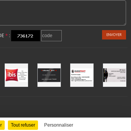
DE
*
:
ENVOYER
r
Tout refuser
Personnaliser