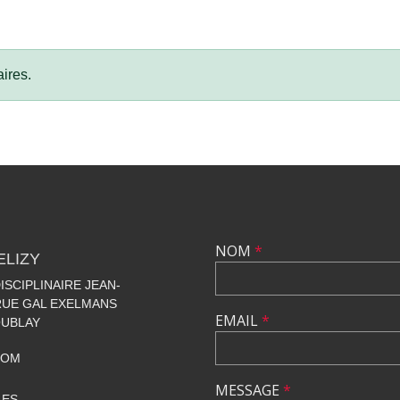
ires.
NOM
*
ELIZY
SCIPLINAIRE JEAN-
 RUE GAL EXELMANS
EMAIL
*
OUBLAY
COM
MESSAGE
*
LES