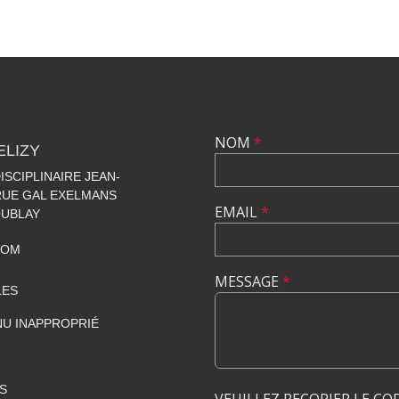
NOM
*
ELIZY
SCIPLINAIRE JEAN-
 RUE GAL EXELMANS
EMAIL
*
OUBLAY
COM
MESSAGE
*
LES
U INAPPROPRIÉ
S